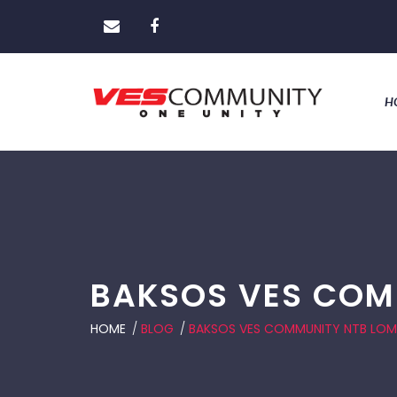
H
BAKSOS VES COM
HOME
/
BLOG
/
BAKSOS VES COMMUNITY NTB LO