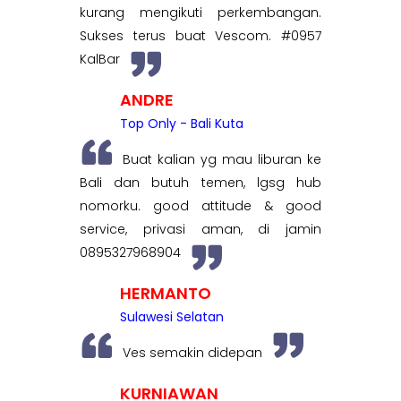
kurang mengikuti perkembangan.
Sukses terus buat Vescom. #0957
KalBar
ANDRE
Top Only - Bali Kuta
Buat kalian yg mau liburan ke
Bali dan butuh temen, lgsg hub
nomorku. good attitude & good
service, privasi aman, di jamin
0895327968904
HERMANTO
Sulawesi Selatan
Ves semakin didepan
KURNIAWAN