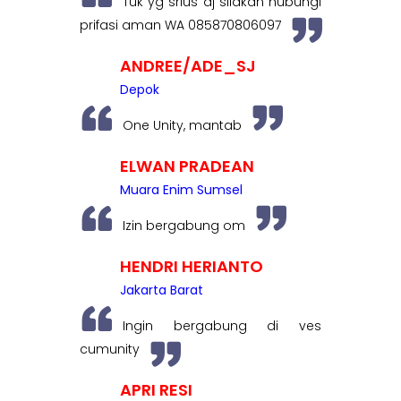
Tuk yg srius aj silakan hubungi
prifasi aman WA 085870806097
ANDREE/ADE_SJ
Depok
One Unity, mantab
ELWAN PRADEAN
Muara Enim Sumsel
Izin bergabung om
HENDRI HERIANTO
Jakarta Barat
Ingin bergabung di ves
cumunity
APRI RESI