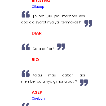
BIYATNO
Cilacap
Ijin om ,,klu jadi member ves
apa aja syarat nya ya . terimakasih
DIAR
.
Cara daftar?
RIO
.
Kalau mau daftar jadi
member cara nya gimana pak ?
ASEP
Cirebon