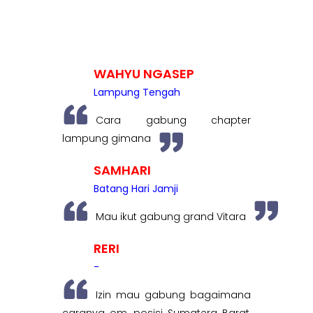
WAHYU NGASEP
Lampung Tengah
Cara gabung chapter
lampung gimana
SAMHARI
Batang Hari Jamji
Mau ikut gabung grand Vitara
RERI
-
Izin mau gabung bagaimana
caranya om, posisi Sumatera Barat,