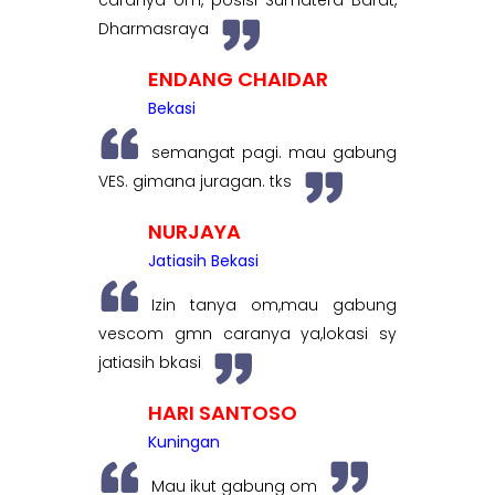
Dharmasraya
ENDANG CHAIDAR
Bekasi
semangat pagi. mau gabung
VES. gimana juragan. tks
NURJAYA
Jatiasih Bekasi
Izin tanya om,mau gabung
vescom gmn caranya ya,lokasi sy
jatiasih bkasi
HARI SANTOSO
Kuningan
Mau ikut gabung om