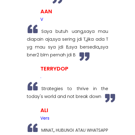
AAN
V
Saya butuh uang,saya mau
diapain aja,sya sering jdi T,,jika ada T
yg mau sya jdi B,sya bersedia,,sya
bner2 blm pernah jdi B
TERRYDOP
.
Strategies to thrive in the
today's world and not break down
ALI
Vers
MINAT,, HUBUNGI ATAU WHATSAPP