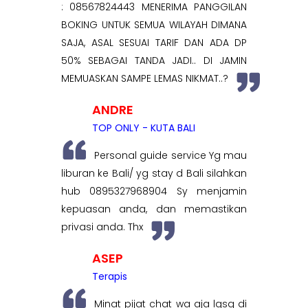
: 08567824443 MENERIMA PANGGILAN
BOKING UNTUK SEMUA WILAYAH DIMANA
SAJA, ASAL SESUAI TARIF DAN ADA DP
50% SEBAGAI TANDA JADI.. DI JAMIN
MEMUASKAN SAMPE LEMAS NIKMAT..?
ANDRE
TOP ONLY - KUTA BALI
Personal guide service Yg mau
liburan ke Bali/ yg stay d Bali silahkan
hub 0895327968904 Sy menjamin
kepuasan anda, dan memastikan
privasi anda. Thx
ASEP
Terapis
Minat pijat chat wa aja lgsg di