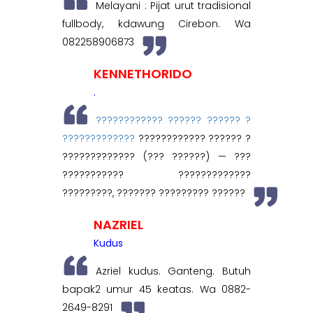
Melayani : Pijat urut tradisional
fullbody, kdawung Cirebon. Wa
082258906873
KENNETHORIDO
.
???????????? ?????? ?????? ?
?????????????
???????????? ?????? ?
????????????? (??? ??????) — ???
??????????? ?????????????
?????????, ??????? ????????? ??????
NAZRIEL
Kudus
Azriel kudus. Ganteng. Butuh
bapak2 umur 45 keatas. Wa 0882-
2649-8291