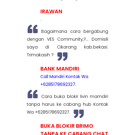
IRAWAN
.
Bagaimana cara bergabung
dengan VES Community,?... Domisili
saya di Cikarang kab.bekasi.
Trimakasih ?
BANK MANDIRI
Call Mandiri Kontak Wa
+6285178692327.
Cara buka blokir livin mamdiri
tanpa harus ke cabang hub Kontak
Wa +6285178692327.
BUKA BLOKIR BRIMO
TANPA KE CABANG CHAT