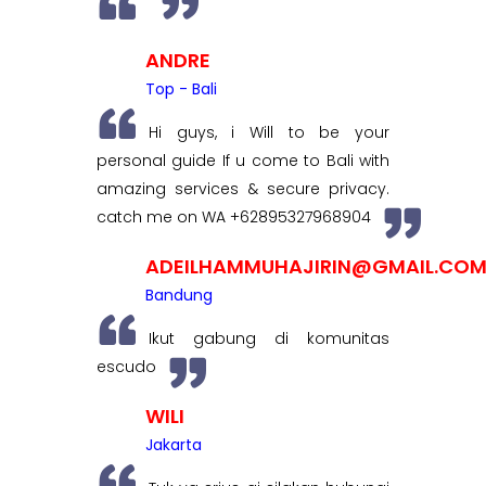
ANDRE
Top - Bali
Hi guys, i Will to be your
personal guide If u come to Bali with
amazing services & secure privacy.
catch me on WA +62895327968904
ADEILHAMMUHAJIRIN@GMAIL.CO
Bandung
Ikut gabung di komunitas
escudo
WILI
Jakarta